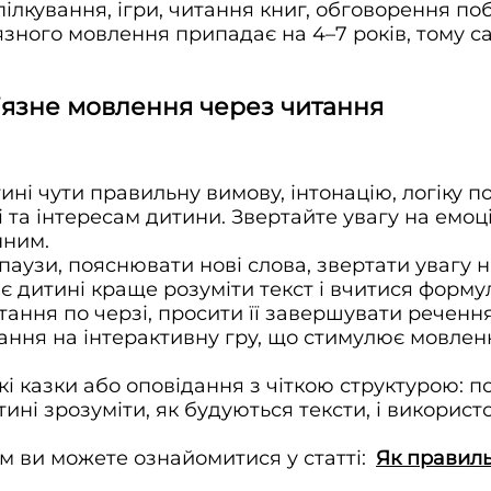
ілкування, ігри, читання книг, обговорення по
зного мовлення припадає на 4–7 років, тому с
’язне мовлення через читання
ні чути правильну вимову, інтонацію, логіку 
ві та інтересам дитини. Звертайте увагу на емо
нним.
паузи, пояснювати нові слова, звертати увагу н
є дитині краще розуміти текст і вчитися форму
ання по черзі, просити її завершувати речення 
ння на інтерактивну гру, що стимулює мовленн
і казки або оповідання з чіткою структурою: п
ні зрозуміти, як будуються тексти, і використ
м ви можете ознайомитися у статті:
Як правиль