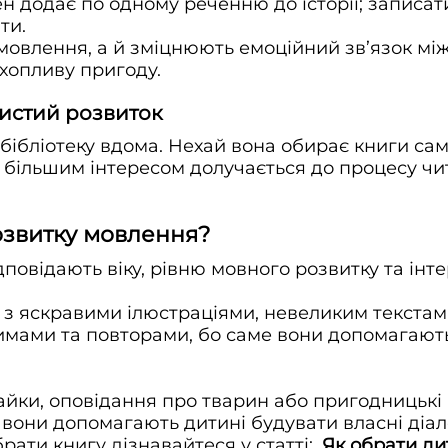
ен додає по одному реченню до історії; записат
ти.
 мовлення, а й зміцнюють емоційний зв’язок мі
хопливу пригоду.
бистий розвиток
бібліотеку вдома. Нехай вона обирає книги са
 більшим інтересом долучається до процесу чит
озвитку мовлення?
дповідають віку, рівню мовного розвитку та інт
з яскравими ілюстраціями, невеликим текстам 
римами та повторами, бо саме вони допомагають
йки, оповідання про тварин або пригодницькі і
 вони допомагають дитині будувати власні діал
рати книгу дізнавайтеся у статті:
Як обрати дит