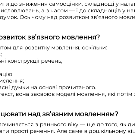
ти до зниження самооцінки, складнощі у налаг
висловлювань, а з часом — і до складнощів у на
думок. Ось чому над розвитком зв’язного мов
озвиток зв’язного мовлення?
том для розвитку мовлення, оскільки:
;
і конструкції речень;
ацію;
ислення;
ні думки на основі прочитаного.
текст, вона засвоює моделі мовлення, які поті
ацювати над зв’язним мовленням?
очинається з раннього віку — ще до того, як д
ати прості речення. Але саме в дошкільному ві