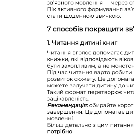
зв’язного мовлення — через сп
Пік активного формування зв’я
стати щоденною звичкою.
7 способів покращити зв
1. Читання дитині книг
Читання вголос допомагає дити
книжки, які відповідають віко
бути захопливим, а не моното
Під час читання варто робити 
розвиток сюжету. Це допомага
можете залучати дитину до чит
Такий формат перетворює чита
зацікавленість.
Рекомендація:
обирайте коротк
завершення. Це допомагає дити
мовленні.
Більш детально з цим питання
потрібно