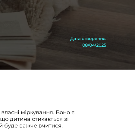
Дата створення
:
08/04/2025
власні міркування. Воно є
що дитина стикається зі
й буде важче вчитися,