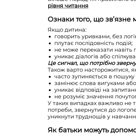
рівня читання
Ознаки того, що зв’язне
Якщо дитина:
говорить уривками, без логі
плутає послідовність подій;
не може переказати навіть п
уникає діалогів або спілкув
Це сигнал, що потрібно зверну
Також варто насторожитися, я
часто зупиняється в пошуку 
замінює слова вигуками аб
уникає відповіді на запитан
не розуміє значення почуто
У таких випадках важливо не т
потреби, звернутися до логоп
уникнути труднощів у навчанні
Як батьки можуть допом