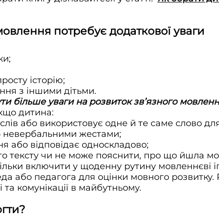
 мовлення потребує додаткової уваги
ки;
росту історію;
ання з іншими дітьми.
ти більше уваги на розвиток зв’язного мовленн
кщо дитина:
слів або використовує одне й те саме слово для
о невербальними жестами;
ня або відповідає односкладово;
го тексту чи не може пояснити, про що йшла мо
ільки включити у щоденну рутину мовленнєві ігр
еда або педагога для оцінки мовного розвитку
 та комунікації в майбутньому.
огти?