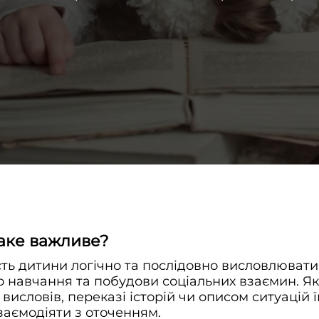
таке важливе?
ть дитини логічно та послідовно висловлювати 
о навчання та побудови соціальних взаємин. Як
словів, переказі історій чи описом ситуацій ї
заємодіяти з оточенням.