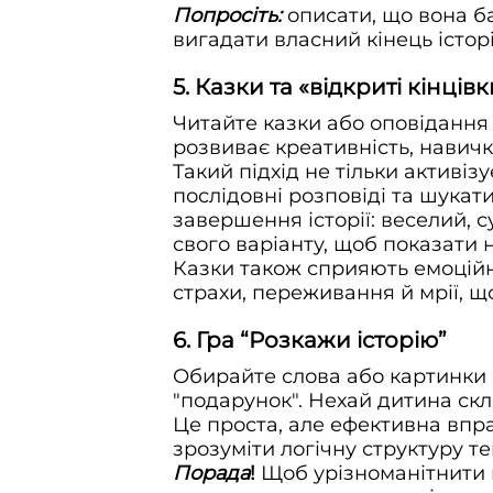
Попросіть:
описати, що вона ба
вигадати власний кінець історі
5. Казки та «відкриті кінцівк
Читайте казки або оповідання
розвиває креативність, навичк
Такий підхід не тільки активіз
послідовні розповіді та шукат
завершення історії: веселий, 
свого варіанту, щоб показати
Казки також сприяють емоційн
страхи, переживання й мрії, щ
6. Гра “Розкажи історію”
Обирайте слова або картинки й
"подарунок". Нехай дитина скл
Це проста, але ефективна впра
зрозуміти логічну структуру тек
Порада
!
Щоб урізноманітнити г