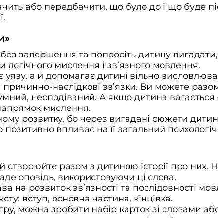
чить або передбачити, що було до і що буде п
ї.
и»
 без завершення та попросіть дитину вигадати,
и логічного мислення і зв’язного мовлення.
ує уяву, а й допомагає дитині вільно висловлюв
и причинно-наслідкові зв’язки. Ви можете разом
сумний, несподіваний. А якщо дитина вагаєтьс
 напрямок мислення.
ому розвитку, бо через вигадані сюжети дити
о позитивно впливає на її загальний психологіч
 створюйте разом з дитиною історії про них. На
аде оповідь, використовуючи ці слова.
ва на розвиток зв’язності та послідовності мо
сту: вступ, основна частина, кінцівка.
ру, можна зробити набір карток зі словами аб