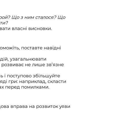
рой? Що з ним сталося? Що
 ти?
вати власні висновки.
можіть, поставте навідні
одій, узагальнювати
е розвиває не лише зв’язне
ь і поступово збільшуйте
яді гри: наприклад, скласти
рах перед помилками.
дова вправа на розвиток уяви