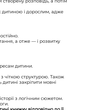
и створену розповідь, а потім
ж дитиною і дорослим, адже
мостійно.
ання, а отже — і розвитку
ересам дитини.
з чіткою структурою. Також
 дитині закріпити мовні
сторії з логічним сюжетом.
оги.
ині книжку відповідно до її