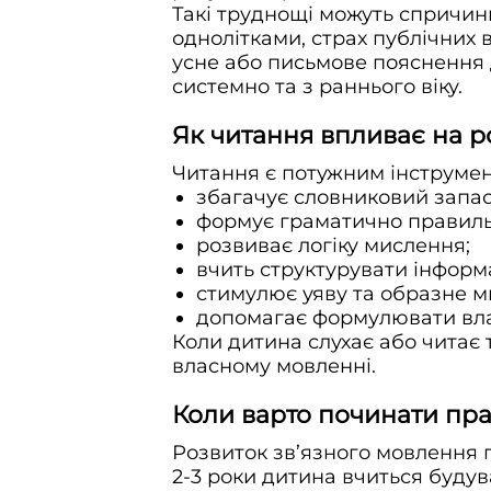
Такі труднощі можуть спричини
однолітками, страх публічних 
усне або письмове пояснення 
системно та з раннього віку.
Як читання впливає на р
Читання є потужним інструмен
збагачує словниковий запас
формує граматично правильн
розвиває логіку мислення;
вчить структурувати інформ
стимулює уяву та образне м
допомагає формулювати влас
Коли дитина слухає або читає 
власному мовленні.
Коли варто починати пр
Розвиток зв’язного мовлення п
2-3 роки дитина вчиться будув