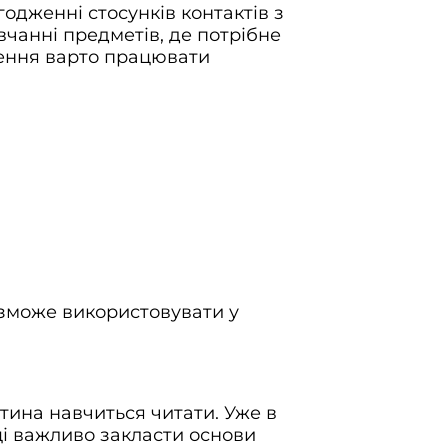
одженні стосунків контактів з
вчанні предметів, де потрібне
лення варто працювати
м зможе використовувати у
итина навчиться читати. Уже в
ці важливо закласти основи