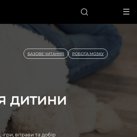
UA
БАЗОВЕ ЧИТАННЯ
РОБОТА МОЗКУ
я дитини
ігри, вправи та добір