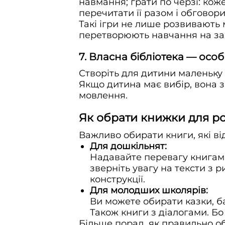
навмання; грати по черзі: кож
перечитати її разом і обговори
Такі ігри не лише розвивають
перетворюють навчання на за
7. Власна бібліотека — осо
Створіть для дитини маленьку 
Якщо дитина має вибір, вона з
мовлення.
Як обрати книжки для р
Важливо обирати книги, які ві
Для дошкільнят:
Надавайте перевагу книгам 
зверніть увагу на тексти з 
конструкції.
Для молодших школярів:
Ви можете обирати казки, ба
Також книги з діалогами. Бо
Більше порад, як правильно об