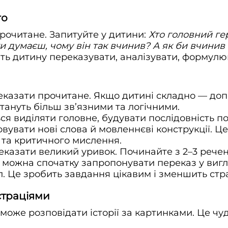
го
рочитане. Запитуйте у дитини:
Хто головний ге
ти думаєш, чому він так вчинив? А як би вчинив
ть дитину переказувати, аналізувати, формулю
еказати прочитане. Якщо дитині складно — допо
тануть більш зв’язними та логічними.
ся виділяти головне, будувати послідовність п
вувати нові слова й мовленнєві конструкції. Ц
 та критичного мислення.
еказати великий уривок. Починайте з 2–3 речен
 можна спочатку запропонувати переказ у вигл
л. Це зробить завдання цікавим і зменшить ст
юстраціями
може розповідати історії за картинками. Це чу