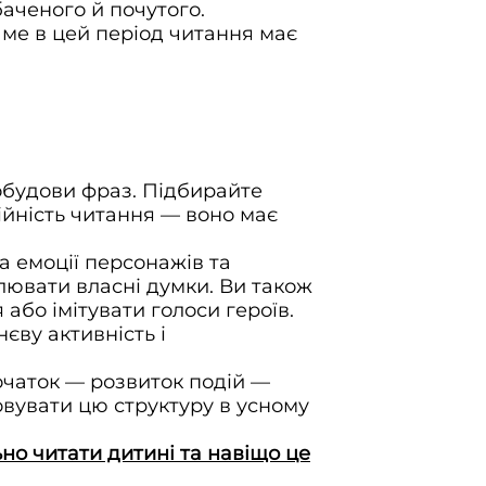
баченого й почутого.
аме в цей період читання має
побудови фраз. Підбирайте
ційність читання — воно має
а емоції персонажів та
лювати власні думки. Ви також
або імітувати голоси героїв.
єву активність і
очаток — розвиток подій —
овувати цю структуру в усному
но читати дитині та навіщо це