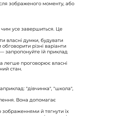
ісля зображеного моменту, або
 чим усе завершиться. Це
ати власні думки, будувати
 обговорити різні варіанти
я — запропонуйте їй приклад
на легше проговорює власні
ний стан.
приклад: "дівчинка", "школа",
влення. Вона допомагає
о зображеннями й тягнути їх