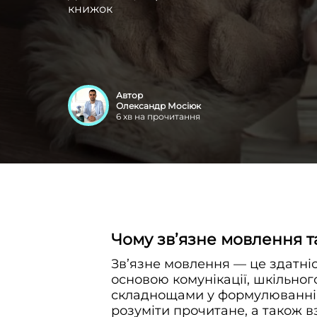
книжок
Автор
Олександр Мосіюк
6
хв на прочитання
Чому зв’язне мовлення 
Зв’язне мовлення — це здатніс
основою комунікації, шкільног
складнощами у формулюванні ви
розуміти прочитане, а також в