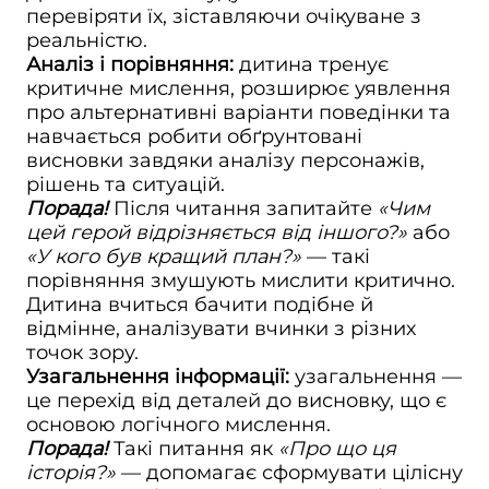
перевіряти їх, зіставляючи очікуване з
реальністю.
Аналіз і порівняння:
дитина тренує
критичне мислення, розширює уявлення
про альтернативні варіанти поведінки та
навчається робити обґрунтовані
висновки завдяки аналізу персонажів,
рішень та ситуацій.
Порада!
Після читання запитайте
«Чим
цей герой відрізняється від іншого?»
або
«У кого був кращий план?»
— такі
порівняння змушують мислити критично.
Дитина вчиться бачити подібне й
відмінне, аналізувати вчинки з різних
точок зору.
Узагальнення інформації:
узагальнення —
це перехід від деталей до висновку, що є
основою логічного мислення.
Порада!
Такі питання як
«Про що ця
історія?»
— допомагає сформувати цілісну