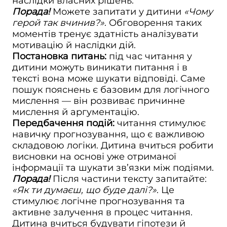
наслідки власних рішень.
Порада!
Можете запитати у дитини
«Чому
герой так вчинив?»
. Обговорення таких
моментів тренує здатність аналізувати
мотивацію й наслідки дій.
Постановка питань:
під час читання у
дитини можуть виникати питання і в
тексті вона може шукати відповіді. Саме
пошук пояснень є базовим для логічного
мислення — він розвиває причинне
мислення й аргументацію.
Передбачення подій:
читання стимулює
навичку прогнозування, що є важливою
складовою логіки. Дитина вчиться робити
висновки на основі уже отриманої
інформації та шукати зв’язки між подіями.
Порада!
Після частини тексту запитайте:
«Як ти думаєш, що буде далі?»
. Це
стимулює логічне прогнозування та
активне залучення в процес читання.
Дитина вчиться будувати гіпотези й