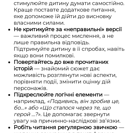
стимулюйте дитину думати самостійно.
Краще поставте додаткове питання,
яке допоможе їй дійти до висновку
власними силами.
Не критикуйте за «неправильні» версії
— важливий процес мислення, а не
лише правильна відповідь.
Підтримуйте дитину в її спробах, навіть
якщо вони помилкові.
Повертайтесь до вже прочитаних
історій
— знайомий сюжет дає
можливість розглянути нові аспекти,
порівняти події, змінити оцінку дій
персонажів.
Підкреслюйте логічні елементи
—
наприклад,
«Подивись, він зробив це,
бо…» або «Що сталося через те, що
герой …?».
Це допомагає звернути
увагу на причинно-наслідкові зв’язки.
Робіть читання регулярною звичкою
—