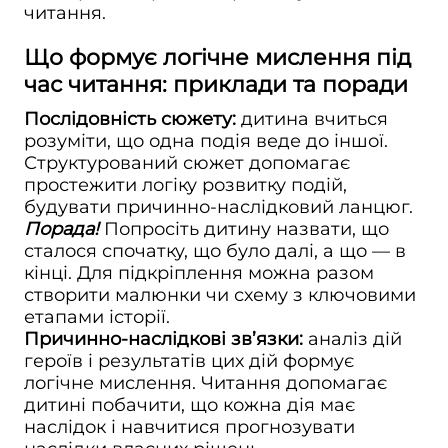
читання.
Що формує логічне мислення під
час читання: приклади та поради
Послідовність сюжету:
дитина вчиться
розуміти, що одна подія веде до іншої.
Структурований сюжет допомагає
простежити логіку розвитку подій,
будувати причинно-наслідковий ланцюг.
Порада!
Попросіть дитину назвати, що
сталося спочатку, що було далі, а що — в
кінці. Для підкріплення можна разом
створити малюнки чи схему з ключовими
етапами історії.
Причинно-наслідкові зв’язки:
аналіз дій
героїв і результатів цих дій формує
логічне мислення. Читання допомагає
дитині побачити, що кожна дія має
наслідок і навчитися прогнозувати