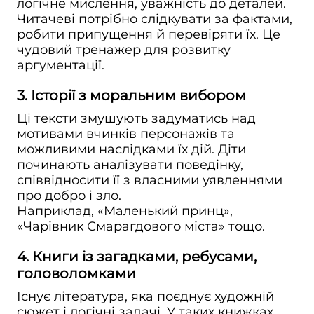
логічне мислення, уважність до деталей.
Читачеві потрібно слідкувати за фактами,
робити припущення й перевіряти їх. Це
чудовий тренажер для розвитку
аргументації.
3. Історії з моральним вибором
Ці тексти змушують задуматись над
мотивами вчинків персонажів та
можливими наслідками їх дій. Діти
починають аналізувати поведінку,
співвідносити її з власними уявленнями
про добро і зло.
Наприклад, «Маленький принц»,
«Чарівник Смарагдового міста» тощо.
4. Книги із загадками, ребусами,
головоломками
Існує література, яка поєднує художній
сюжет і логічні задачі. У таких книжках