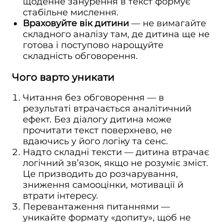
щоденне занурення в текст формує
стабільне мислення.
Враховуйте вік дитини
— не вимагайте
складного аналізу там, де дитина ще не
готова і поступово нарощуйте
складність обговорення.
Чого варто уникати
Читання без обговорення — в
результаті втрачається аналітичний
ефект. Без діалогу дитина може
прочитати текст поверхнево, не
вдаючись у його логіку та сенс.
Надто складні тексти — дитина втрачає
логічний зв’язок, якщо не розуміє зміст.
Це призводить до розчарування,
зниження самооцінки, мотивації й
втрати інтересу.
Перевантаження питаннями —
уникайте формату «допиту», щоб не